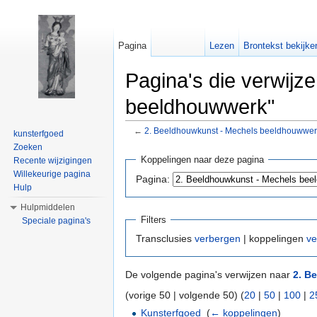
Pagina
Lezen
Brontekst bekijke
Pagina's die verwijz
beeldhouwwerk"
←
2. Beeldhouwkunst - Mechels beeldhouwwer
kunsterfgoed
Ga naar:
navigatie
,
zoeken
Zoeken
Koppelingen naar deze pagina
Recente wijzigingen
Willekeurige pagina
Pagina:
Hulp
Hulpmiddelen
Filters
Speciale pagina's
Transclusies
verbergen
| koppelingen
ve
De volgende pagina's verwijzen naar
2. B
(vorige 50 | volgende 50) (
20
|
50
|
100
|
2
Kunsterfgoed
‎
(
← koppelingen
)